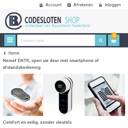
Account
Afrekenen
Inloggen
0
0
item
€
Home
Nemef ENTR, open uw deur met smartphone of
afstandsbediening
Comfort en veilig, zonder sleutels