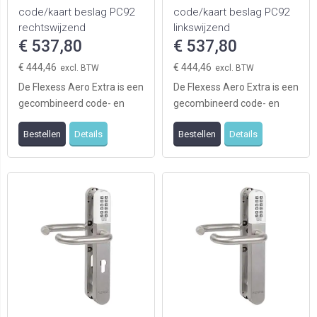
code/kaart beslag PC92
code/kaart beslag PC92
rechtswijzend
linkswijzend
€ 537,80
€ 537,80
€ 444,46
€ 444,46
De Flexess Aero Extra is een
De Flexess Aero Extra is een
gecombineerd code- en
gecombineerd code- en
kaartleesbeslag welke
kaartleesbeslag welke
Bestellen
Details
Bestellen
Details
eenvoudig op mech ...
eenvoudig op mech ...