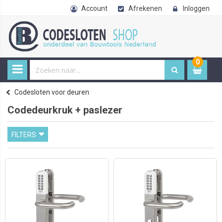
Account
Afrekenen
Inloggen
0
0
item
€ 
Codesloten
Codesloten voor deuren
Home
Codedeurkruk + paslezer
FILTERS