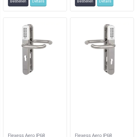
Bestellen
Details
Bestellen
Details
eenvoudig op mech ...
eenvoudig op mech ...
Flexess Aero IP68
Flexess Aero IP68