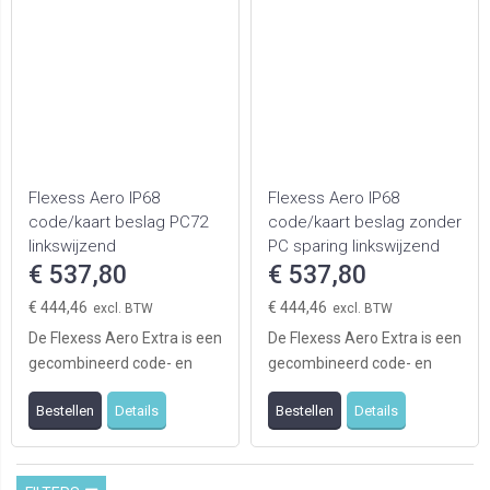
Flexess Aero IP68
Flexess Aero IP68
code/kaart beslag PC72
code/kaart beslag zonder
linkswijzend
PC sparing linkswijzend
€ 537,80
€ 537,80
€ 444,46
€ 444,46
De Flexess Aero Extra is een
De Flexess Aero Extra is een
gecombineerd code- en
gecombineerd code- en
kaartleesbeslag welke
kaartleesbeslag welke
Bestellen
Details
Bestellen
Details
eenvoudig op mech ...
eenvoudig op mech ...