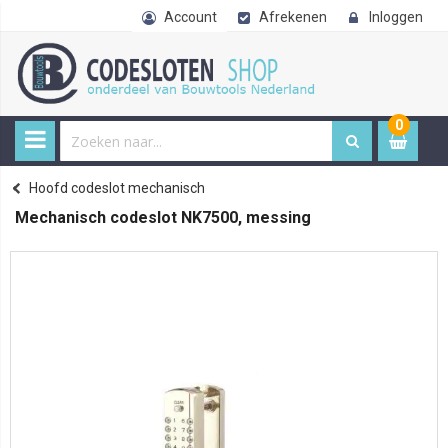
Account
Afrekenen
Inloggen
0
0
item
€ 
Codesloten
Codesloten voor deuren
Codeslot
Hoofd codeslot mechanisch
Home
Mechanisch codeslot NK7500, messing